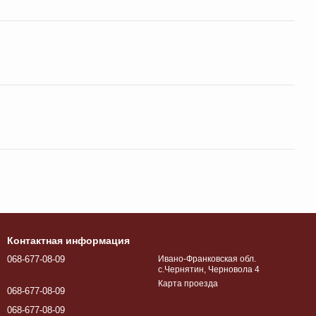
Контактная информация
068-677-08-09
Ивано-Франковская обл.
с.Чернятин, Черновола 4
Карта проезда
068-677-08-09
068-677-08-09