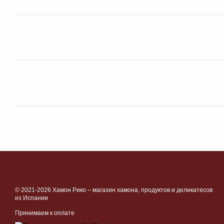
© 2021-2026 Хамон Рико –
магазин хамона, продуктов и деликатесов
из Испании
Принимаем к оплате