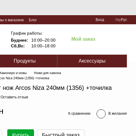
Вход
Укр
Рус
вы о магазине
Блог
График работы:
Мой заказ
Будние:
10:00–20:00
Сб,Вс:
10:00–18:00
Продукты
Аксессуары
Хамонеро и ножы
Ножи для хамона
cos Niza 240мм (1356) +точилка
 нож Arcos Niza 240мм (1356) +точилка
Оставить отзыв
н
К сравнению
В желания
Купить
Быстрый заказ