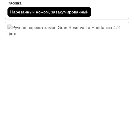
Фасовка
Нарезанный ножом, завакумированный