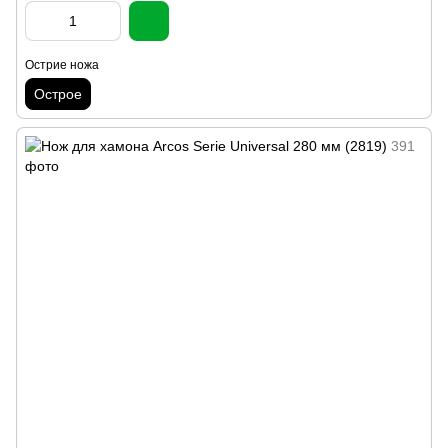
Острие ножа
Острое