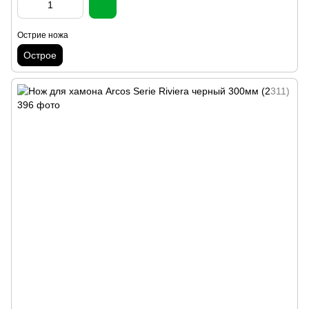
Острие ножа
Острое