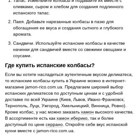
Тапас. Измельчите колбасы и подавайте их вместе с
оливками, сыром и хлебом для создания подлинного
испанского тапас.
Паея. Добавьте нарезанные колбасы в паэю для
обогащения ее вкуса и создания сытного и глубокого
аромата.
Сандвичи. Используйте испанские колбасы в качестве
начинки для сандвичей вместе со свежими овощами и
соусами.
Где купить испанские колбасы?
Если вы хотите насладиться аутентичным вкусом деликатеса,
то испанские колбасы купить в Украине можно в интернет-
магазине jamon-rico.com.ua. Предлагаем широкий выбор
испанских деликатесов по доступным ценам и с удобной
доставке по всей Украине (Киев, Львов, Ивано-Франковск,
Тернополь, Луцк, Ужгород, Хмельницкий, Винница, Ровно).
Кроме колбас, у нас можно заказать
хамон
высокого качества.
В ассортименте есть как
хамон иберико
, так и более
доступный по цене
серрано
. Откройте себе вкус испанской
кухни вместе с jamon-rico.com.ua.