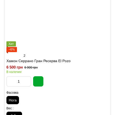
Хит
−6%
2
Хамон Серрано Гран Ресерва El Pozo
6 500 грн
6 900 грн
В наличии
Фасовка
Нога
Вес :