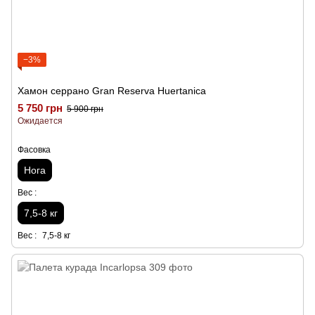
−3%
Хамон серрано Gran Reserva Huertanica
5 750 грн
5 900 грн
Ожидается
Фасовка
Нога
Вес :
7,5-8 кг
Вес :
7,5-8 кг