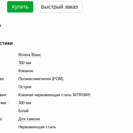
Купить
Быстрый заказ
а
стики
Riviera Blanc
300 мм
Кованое
ки:
Полиоксиметилен (POM)
Острое
вия:
Кованая нержавеющая сталь NITRUM®
мм. :
300 мм
Білий
ю:
Для хамона
Нержавеющая сталь