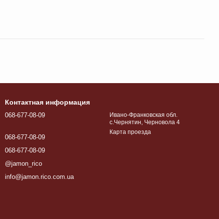
Контактная информация
068-677-08-09
Ивано-Франковская обл.
с.Чернятин, Черновола 4
Карта проезда
068-677-08-09
068-677-08-09
@jamon_rico
info@jamon.rico.com.ua