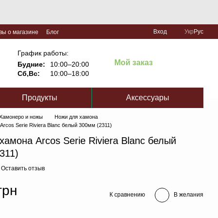
Вход
Укр
Рус
вы о магазине
Блог
График работы:
Мой заказ
Будние:
10:00–20:00
Сб,Вс:
10:00–18:00
Продукты
Аксессуары
Хамонеро и ножы
Ножи для хамона
Arcos Serie Riviera Blanc белый 300мм (2311)
хамона Arcos Serie Riviera Blanc белый
311)
Оставить отзыв
грн
К сравнению
В желания