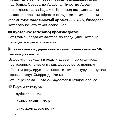
пастбищах Сьерра-де-Арасена, Пикос-де-Арош и
природного парка Бадахос. В период
montanera
они
питаются главным образом желудями — именно они
формируют
маслянистый ароматный жир
, благодаря
которому бейота такая особенная.
🏡
Кустарное (artesano) производство
Этот хамон создают мастера по традициям, которые
передаются десятилетиями.
🌬️
Уникальные деревянные сушильные камеры 50-
летней давности
Выдержка проходит в редких деревянных сушилках,
построенных полвека назад. Дерево естественным
образом регулирует влажность и температуру, пропуская
горный воздух Сьерра-де-Уэльва.
Это не реклама — это
ощущается
в каждом слайсе.
💛
Вкус и текстура
глубокий аромат
нежный тающий жир
яркие желудевые нотки