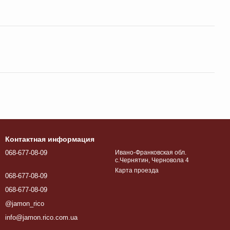
Контактная информация
068-677-08-09
Ивано-Франковская обл.
с.Чернятин, Черновола 4
Карта проезда
068-677-08-09
068-677-08-09
@jamon_rico
info@jamon.rico.com.ua