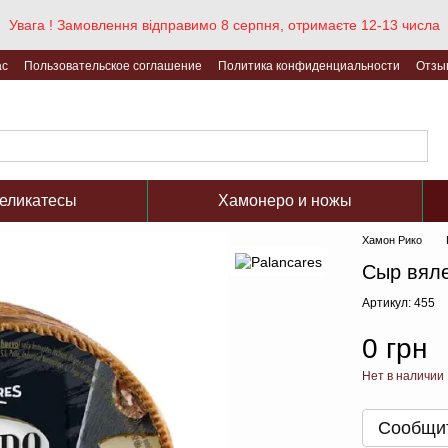
Увага ! Замовлення відправимо 8 серпня, отримаєте 12-13 числа
ас
Пользовательское соглашение
Политика конфиденциальности
Отзы
еликатесы
Хамонеро и ножы
Хамон Рико
Сыр вяле
Артикул: 455
0 грн
Нет в наличии
Сообщит