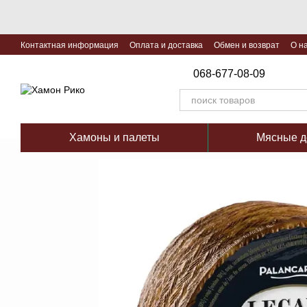
Перейти к основному контенту
Контактная информация
Оплата и доставка
Обмен и возврат
О н
068-677-08-09
Хамоны и палеты
Мясные д