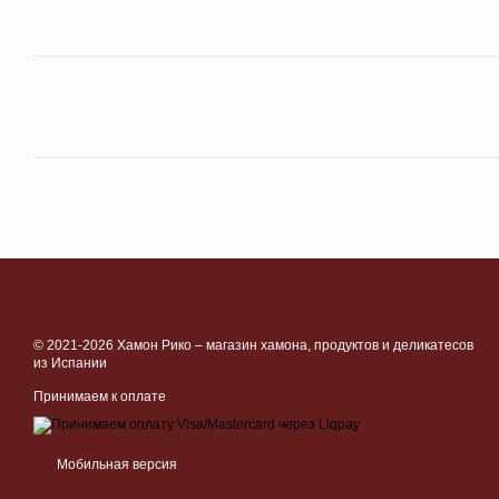
© 2021-2026 Хамон Рико –
магазин хамона, продуктов и деликатесов
из Испании
Принимаем к оплате
Мобильная версия