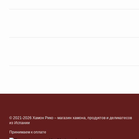
© 2021-2026 Хамон Рико –
магазин хамона, продуктов и деликатесов
из Испании
Принимаем к оплате