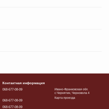
Контактная информация
068-677-08-09
Ивано-Франковская обл.
с.Чернятин, Черновола 4
Карта проезда
068-677-08-09
068-677-08-09