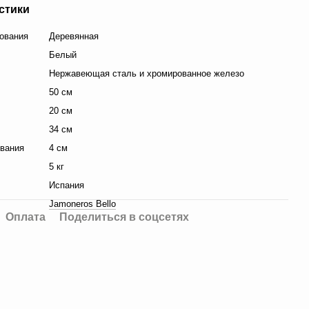
стики
ования
Деревянная
Белый
Нержавеющая сталь и хромированное железо
50 см
20 см
34 см
вания
4 см
5 кг
Испания
Jamoneros Bello
Оплата
Поделиться в соцсетях