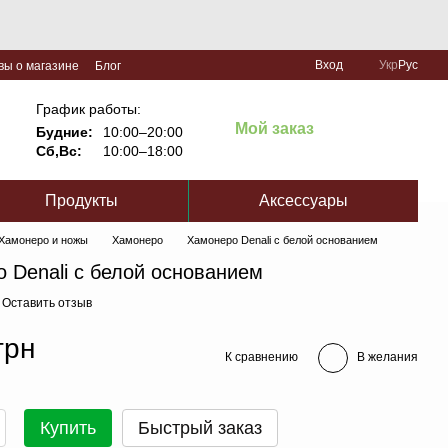
Вход
Укр
Рус
вы о магазине
Блог
График работы:
Мой заказ
Будние:
10:00–20:00
Сб,Вс:
10:00–18:00
Продукты
Аксессуары
Хамонеро и ножы
Хамонеро
Хамонеро Denali с белой основанием
 Denali с белой основанием
Оставить отзыв
грн
К сравнению
В желания
Купить
Быстрый заказ