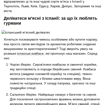
відправляємо ці та інші чудові сорти м’яса з Іспанії у
Тернопіль, Львів, Київ, Одесу, Харків, Дніпро, Запоріжжя та інші
міста.
Делікатеси м’ясні з Іспанії: за що їх люблять
гурмани
Хочеться посмакувати чимось особливим або купити нарізку,
яка просто своїм виглядом та ароматом робитиме сніданки
вишуканими та аристократичними? Тоді зверніть увагу на
розкішні
іспанські ковбаси
, які пропонує наш магазин. Серед
них:
Чорізо іберіко. Сиров'ялені ковбаски зі свинячої корейки,
яку заготовляють із породи іберійських свиней. Ковбаса
волога (завдяки соковитій корейці та спеціям), темно-
червоного кольору з білими шматочками жиру. Вона
повністю натуральна. У складі паприка, орегано та інші
традиційні спеції.
Сальчічон іберіко. Найкраще смакує з багетом та сиром.
Для посилення гастрономічних вражень можна доповнити
келихом легкого європейського вина. М’ясо свиней, спеції,