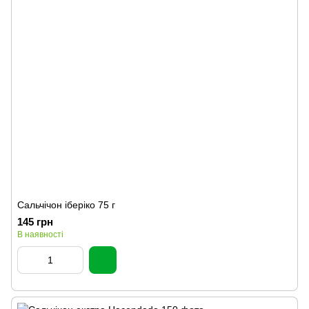
Сальчічон іберіко 75 г
145 грн
В наявності