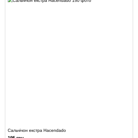
Сальчічон екстра Hacendado
195 грн