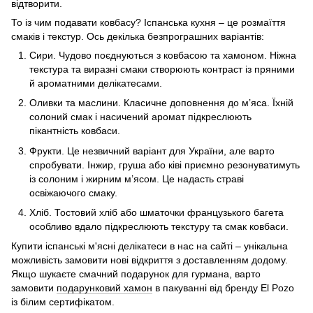
відтворити.
То із чим подавати ковбасу? Іспанська кухня – це розмаїття
смаків і текстур. Ось декілька безпрограшних варіантів:
Сири. Чудово поєднуються з ковбасою та хамоном. Ніжна
текстура та виразні смаки створюють контраст із пряними
й ароматними делікатесами.
Оливки та маслини. Класичне доповнення до м’яса. Їхній
солоний смак і насичений аромат підкреслюють
пікантність ковбаси.
Фрукти. Це незвичний варіант для України, але варто
спробувати. Інжир, груша або ківі приємно резонуватимуть
із солоним і жирним м’ясом. Це надасть страві
освіжаючого смаку.
Хліб. Тостовий хліб або шматочки французького багета
особливо вдало підкреслюють текстуру та смак ковбаси.
Купити ​​іспанські м'ясні делікатеси в нас на сайті – унікальна
можливість замовити нові відкриття з доставленням додому.
Якщо шукаєте смачний подарунок для гурмана, варто
замовити
подарунковий хамон
в пакуванні від бренду El Pozo
із білим сертифікатом.