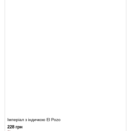
Імперіал з індичкою El Pozo
228 грн