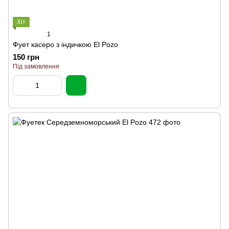
Хіт
1
Фует касеро з індичкою El Pozo
150 грн
Під замовлення