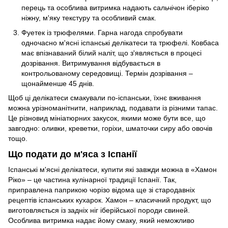
перець та особлива витримка надають сальчічон іберіко
ніжну, м'яку текстуру та особливий смак.
Фуетек із трюфелями. Гарна нагода спробувати
одночасно м'ясні ​​іспанські делікатеси та трюфелі. Ковбаса
має впізнаваний білий наліт, що з'являється в процесі
дозрівання. Витримування відбувається в
контрольованому середовищі. Термін дозрівання –
щонайменше 45 днів.
Щоб ці делікатеси смакували по-іспанськи, їхнє вживання
можна урізноманітнити, наприклад, подавати із різними тапас.
Це різновид мініатюрних закусок, якими може бути все, що
завгодно: оливки, креветки, горіхи, шматочки сиру або овочів
тощо.
Що подати до м'яса з Іспанії
Іспанські м'ясні делікатеси, купити які завжди можна в «Хамон
Ріко» – це частина кулінарної традиції Іспанії. Так,
приправлена паприкою чорізо відома ще зі стародавніх
рецептів іспанських кухарок. Хамон – класичний продукт, що
виготовляється із задніх ніг іберійської породи свиней.
Особлива витримка надає йому смаку, який неможливо