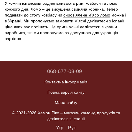
У кожній іспанській родині вживають різні ковбаси та ломо
кожного дня. Ломо – це висушена свиняча корейка. Тепер
подавати до столу ковбасу чи
сиров'ялене м'ясо ломо
можна і
в Україні. Ми пропонуємо замовити м'ясні делікатеси з Іспанії,
ціна яких вас потішить. Це оригінальні делікатеси з країни
виробника, які ми пропонуємо за доступною для українців
вартістю.
068-677-08-09
Контактна інформація
Повна версія сайту
Мапа сайту
© 2021-2026 Хамон Ріко –
магазин хамону, продуктів та
делікатесів з Іспанії
Укр
Рус