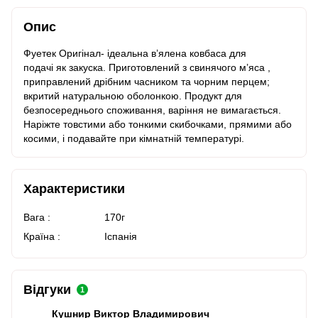
Опис
Фуетек Оригінал- ідеальна в’ялена ковбаса для
подачі як закуска. Приготовлений з свинячого м’яса ,
приправлений дрібним часником та чорним перцем;
вкритий натуральною оболонкою. Продукт для
безпосереднього споживання, варіння не вимагається.
Наріжте товстими або тонкими скибочками, прямими або
косими, і подавайте при кімнатній температурі.
Характеристики
Вага :
170г
Країна :
Іспанія
Відгуки
1
Кушнир Виктор Владимирович