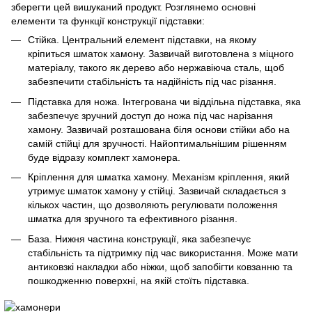
зберегти цей вишуканий продукт. Розглянемо основні
елементи та функції конструкції підставки:
Стійка. Центральний елемент підставки, на якому
кріпиться шматок хамону. Зазвичай виготовлена з міцного
матеріалу, такого як дерево або нержавіюча сталь, щоб
забезпечити стабільність та надійність під час різання.
Підставка для ножа. Інтегрована чи віддільна підставка, яка
забезпечує зручний доступ до ножа під час нарізання
хамону. Зазвичай розташована біля основи стійки або на
самій стійці для зручності. Найоптимальнішим рішенням
буде відразу комплект хамонера.
Кріплення для шматка хамону. Механізм кріплення, який
утримує шматок хамону у стійці. Зазвичай складається з
кількох частин, що дозволяють регулювати положення
шматка для зручного та ефективного різання.
База. Нижня частина конструкції, яка забезпечує
стабільність та підтримку під час використання. Може мати
антиковзкі накладки або ніжки, щоб запобігти ковзанню та
пошкодженню поверхні, на якій стоїть підставка.