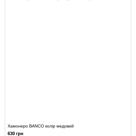
Хамонеро BANCO колір медовий
630 грн