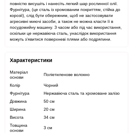
повністю висушіть і нанесіть легкий шар рослинної олії.
Фурнітура, (це сталь із хромованим покриттям, стійка до
корозії), слід бути обережним, щоб не застосовувати
агресивні миючі засоби, а також не можна класти її в
посудомийну машину. З часом або під час використання,
оскільки це нержавіюча сталь, унаслідок використання
можуть з’явитися поверхневі плями або подряпини.
Характеристики
Матеріал
Поліетиленове волокно
основи
Колір
Чорний
Фурнітура
Нержавіюча сталь та хромоване залізо
Довжина
50 см
Ширина
20 см
Висота
34 см
Товщина
3 см
основи