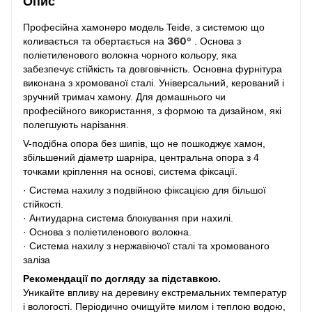
Опис
Професійна хамонеро модель Teide, з системою що
360º
коливається та обертається на
. Основа з
поліетиленового волокна чорного кольору, яка
забезпечує стійкість та довговічність. Основна фурнітура
виконана з хромованої сталі. Універсальний, керований і
зручний тримач хамону. Для домашнього чи
професійного використання, з формою та дизайном, які
полегшують нарізання.
V-подібна опора без шипів, що не пошкоджує хамон,
збільшений діаметр шарніра, центральна опора з 4
точками кріплення на основі, система фіксації.
· Система нахилу з подвійною фіксацією для більшої
стійкості.
· Антиударна система блокування при нахилі.
· Основа з поліетиленового волокна.
· Система нахилу з нержавіючої сталі та хромованого
заліза
Рекомендації по догляду за підставкою.
Уникайте впливу на деревину екстремальних температур
і вологості. Періодично очищуйте милом і теплою водою,