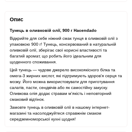
Опис
Тунець в оливковій олії, 900 г Haсendado
Відкрийте для себе ніжний смак тунця в оливковій олії з
упаковкою 900 г! Тунець, консервований в натуральній
оливковій олії, зберігає свої корисні властивості та
багатий аромат, що робить його ідеальним для
щоденного споживання.
Цей тунець — чудове джерело високоякісного білка та
омега-3 жирних кислот, які підтримують здоров'я серця та
мозку. Його можна використовувати для приготування
салатів, пасти, сендвічів або як самостійну закуску.
Оливкова олія додає стравам м'якість і неповторний
смаковий відтінок.
Замовте тунець в оливковій олії в нашому інтернет-
магазині та насолоджуйтеся справжнім смаком
середземноморської кухні щодня!