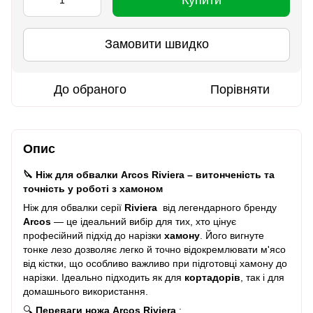
Замовити швидко
До обраного
Порівняти
Опис
🔪 Ніж для обвалки Arcos Riviera – витонченість та
точність у роботі з хамоном
Ніж для обвалки серії
Riviera
від легендарного бренду
Arcos
— це ідеальний вибір для тих, хто цінує
професійний підхід до нарізки
хамону
. Його вигнуте
тонке лезо дозволяє легко й точно відокремлювати м'ясо
від кістки, що особливо важливо при підготовці хамону до
нарізки. Ідеально підходить як для
кортадорів
, так і для
домашнього використання.
🔍
Переваги ножа Arcos Riviera
: