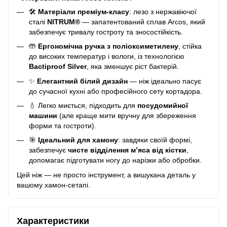
🛠️
Матеріали преміум-класу
: лезо з нержавіючої
сталі
NITRUM®
— запатентований сплав Arcos, який
забезпечує тривалу гостроту та зносостійкість.
🤲
Ергономічна ручка з поліоксиметилену
, стійка
до високих температур і вологи, із технологією
Bactiproof Silver
, яка зменшує ріст бактерій.
✨
Елегантний білий дизайн
— ніж ідеально пасує
до сучасної кухні або професійного сету кортадора.
💧 Легко миється, підходить для
посудомийної
машини
(але краще мити вручну для збереження
форми та гостроти).
🎯
Ідеальний для хамону
: завдяки своїй формі,
забезпечує
чисте відділення м’яса від кістки
,
допомагає підготувати ногу до нарізки або обробки.
Цей ніж — не просто інструмент, а вишукана деталь у
вашому хамон-сетапі.
Характеристики