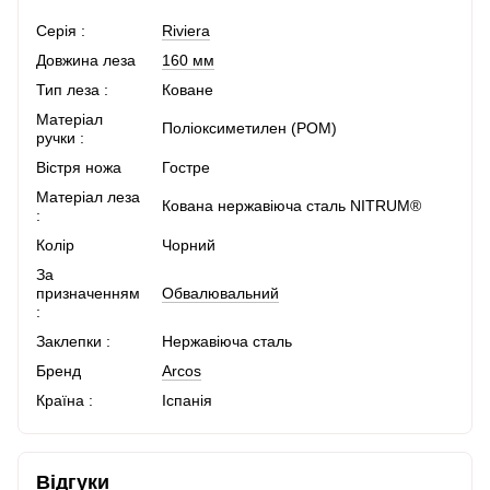
Серія :
Riviera
Довжина леза
160 мм
Тип леза :
Коване
Матеріал
Поліоксиметилен (POM)
ручки :
Вістря ножа
Гостре
Матеріал леза
Кована нержавіюча сталь NITRUM®
:
Колір
Чорний
За
призначенням
Обвалювальний
:
Заклепки :
Нержавіюча сталь
Бренд
Arcos
Країна :
Іспанія
Відгуки