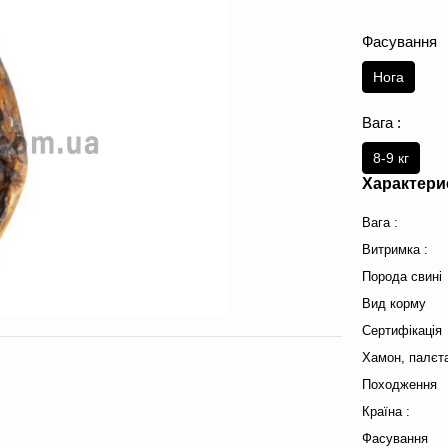
Фасування
Нога
Вага :
8-9 кг
Характери
Вага :
Витримка :
Порода свині
Вид корму
Сертифікація
Хамон, палєт
Походження
Країна :
Фасування