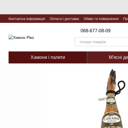
Перейти до основного контенту
Контактна інформація
Оплата і доставка
Обмін та повернення
Пр
068-677-08-09
Хамони і палети
М'ясні д