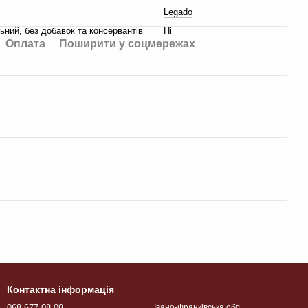
Legado
ний, без добавок та консервантів
Ні
Оплата
Поширити у соцмережах
Контактна інформація
068-677-08-09
Івано-Франківська обл.