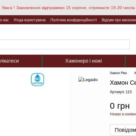
Увага ! Замовлення відправимо 15 серпня, отримаєте 19-20 числа
о нас
Угода користувача
Політика конфіденційності
Відгуки про магазин
елікатеси
Хамонеро і ножі
Хамон Ріко
Х
Хамон Се
Артикул: 115
0 грн
Немає в наявн
Повідом