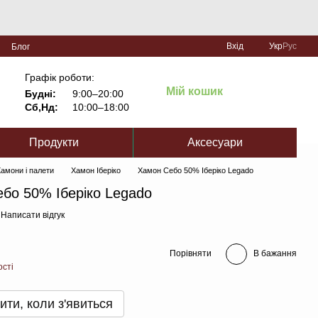
Вхід
Укр
Рус
Блог
Графік роботи:
Мій кошик
Будні:
9:00–20:00
Сб,Нд:
10:00–18:00
Продукти
Аксесуари
амони і палети
Хамон Іберіко
Хамон Себо 50% Іберіко Legado
бо 50% Іберіко Legado
Написати відгук
Порівняти
В бажання
ості
ити, коли з'явиться