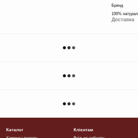
Бренд
100% натураль
Доставка
Каталог
Клієнтам
Хамони і палети
Вхід до кабінету