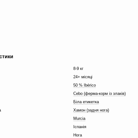
стики
8-9 кг
24+ місяці
50 % Ibérico
Cebo (ферма-корм із злаків)
Біла етикетка
а
Хамон (задня нога)
Murcia
Іспанія
Нога