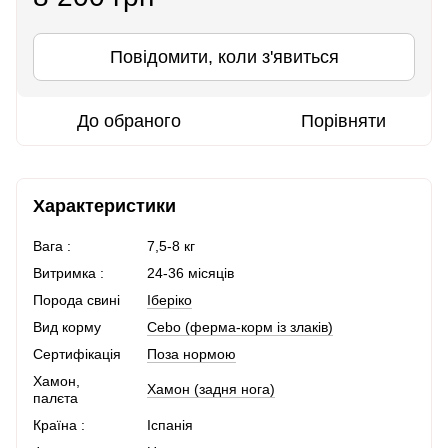
Повідомити, коли з'явиться
До обраного
Порівняти
Характеристики
Вага :
7,5-8 кг
Витримка :
24-36 місяців
Порода свині
Іберіко
Вид корму
Cebo (ферма-корм із злаків)
Сертифікація
Поза нормою
Хамон,
Хамон (задня нога)
палєта
Країна :
Іспанія