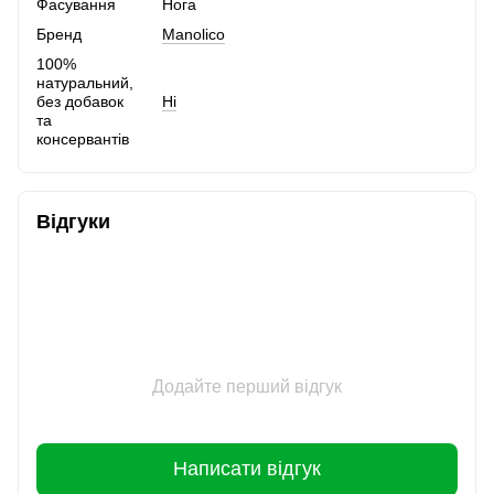
Фасування
Нога
Бренд
Manolico
100%
натуральний,
без добавок
Ні
та
консервантів
Відгуки
Додайте перший відгук
Написати відгук