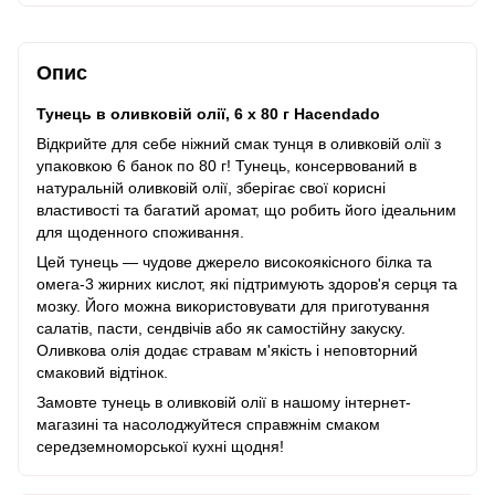
Опис
Тунець в оливковій олії, 6 х 80 г Haсendado
Відкрийте для себе ніжний смак тунця в оливковій олії з
упаковкою 6 банок по 80 г! Тунець, консервований в
натуральній оливковій олії, зберігає свої корисні
властивості та багатий аромат, що робить його ідеальним
для щоденного споживання.
Цей тунець — чудове джерело високоякісного білка та
омега-3 жирних кислот, які підтримують здоров'я серця та
мозку. Його можна використовувати для приготування
салатів, пасти, сендвічів або як самостійну закуску.
Оливкова олія додає стравам м'якість і неповторний
смаковий відтінок.
Замовте тунець в оливковій олії в нашому інтернет-
магазині та насолоджуйтеся справжнім смаком
середземноморської кухні щодня!