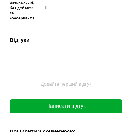
натуральний,
без добавок
Ні
та
консервантів
Відгуки
Додайте перший відгук
Написати відгук
Поширити у соцмережах