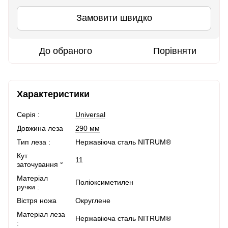
Замовити швидко
До обраного
Порівняти
Характеристики
Серія :
Universal
Довжина леза
290 мм
Тип леза :
Нержавіюча сталь NITRUM®
Кут
11
заточування °
Матеріал
Поліоксиметилен
ручки :
Вістря ножа
Округлене
Матеріал леза
Нержавіюча сталь NITRUM®
: