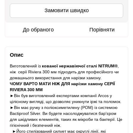
Замовити швидко
До обраного
Порівняти
Опис
Виготовлений із
кованої нержавіючої сталі NITRUM®
,
ніж серії Riviera 300 мм підходить для професійного чи
домашнього використання для нарізки хамону.
ЧОМУ ВАРТО МАТИ НІЖ ДЛЯ нарізки хамону СЕРІЇ
RIVIERA 300 ММ
►Він був виготовлений експертами компанії Arcos у
цілісному вигляді, що дозволяє уникнути іржі та поломок.
►Він має ручку з поліоксиметилену (POM) із системою
Bactiproof Silver. Ви будете насолоджуватися бар'єром
для шкідливих елементів, таких як мікроби та бактерії. Це
гігієнічний і безпечний ніж.
►Його стилізований силует має округлі лінії, які