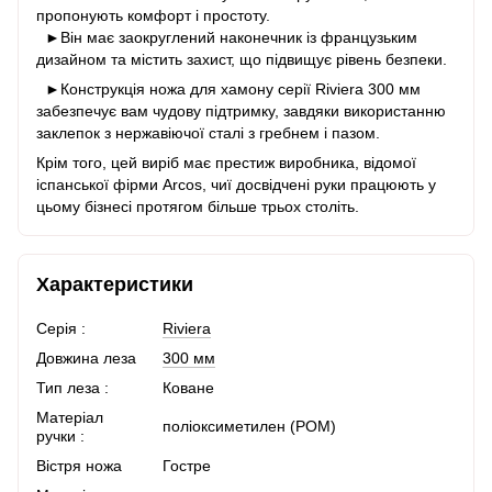
пропонують комфорт і простоту.
►Він має заокруглений наконечник із французьким
дизайном та містить захист, що підвищує рівень безпеки.
►Конструкція ножа для хамону серії Riviera 300 мм
забезпечує вам чудову підтримку, завдяки використанню
заклепок з нержавіючої сталі з гребнем і пазом.
Крім того, цей виріб має престиж виробника, відомої
іспанської фірми Arcos, чиї досвідчені руки працюють у
цьому бізнесі протягом більше трьох століть.
Характеристики
Серія :
Riviera
Довжина леза
300 мм
Тип леза :
Коване
Матеріал
поліоксиметилен (POM)
ручки :
Вістря ножа
Гостре