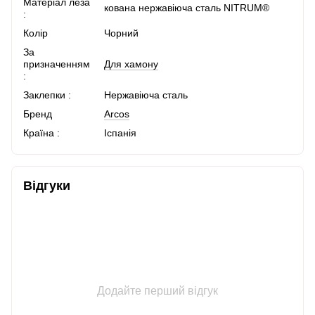
Матеріал леза
кована нержавіюча сталь NITRUM®
:
Колір
Чорний
За
призначенням
Для хамону
:
Заклепки :
Нержавіюча сталь
Бренд
Arcos
Країна :
Іспанія
Відгуки
Додайте перший відгук