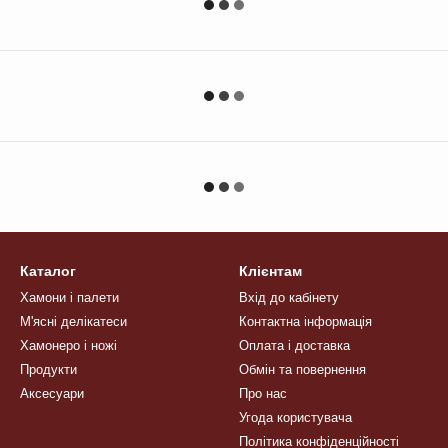
Каталог
Клієнтам
Хамони і палети
Вхід до кабінету
М'ясні делікатеси
Контактна інформація
Хамонеро і ножі
Оплата і доставка
Продукти
Обмін та повернення
Аксесуари
Про нас
Угода користувача
Політика конфіденційності