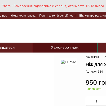
Увага ! Замовлення відправимо 8 серпня, отримаєте 12-13 числа
о нас
Угода користувача
Політика конфіденційності
Відгуки про магазин
елікатеси
Хамонеро і ножі
Хамон Ріко
Х
Ніж для 
Артикул: 384
950 гр
В наявності