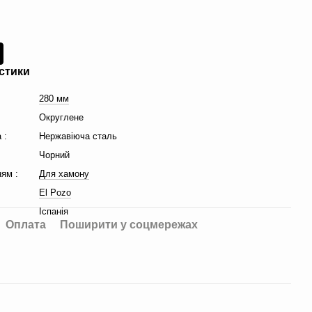
стики
280 мм
Округлене
 :
Нержавіюча сталь
Чорний
ням :
Для хамону
El Pozo
Іспанія
Оплата
Поширити у соцмережах