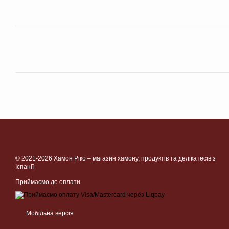
© 2021-2026 Хамон Ріко –
магазин хамону, продуктів та делікатесів з
Іспанії
Приймаємо до оплати
Мобільна версія