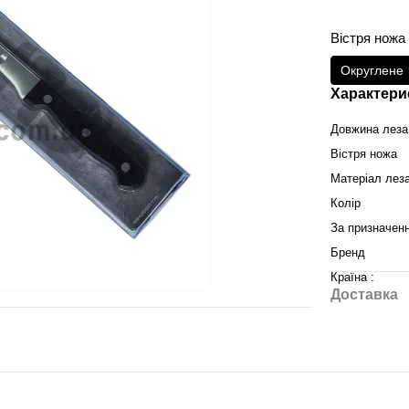
Вістря ножа
Округлене
Характери
Довжина леза
Вістря ножа
Матеріал леза
Колір
За призначен
Бренд
Країна :
Доставка