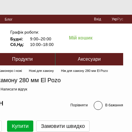
Вхід
Укр
Рус
Блог
Графік роботи:
Мій кошик
Будні:
9:00–20:00
Сб,Нд:
10:00–18:00
Продукти
Аксесуари
амонеро і ножі
Ножі для хамону
Ніж для хамону 280 мм El Pozo
хамону 280 мм El Pozo
Написати відгук
н
Порівняти
В бажання
Купити
Замовити швидко