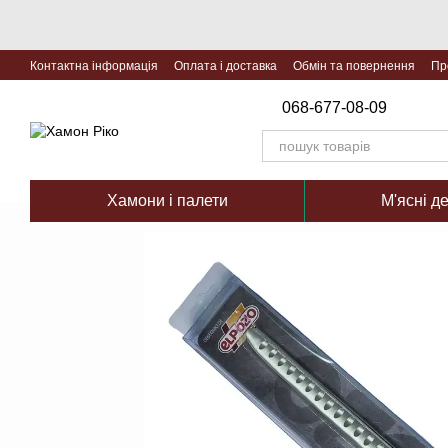
Перейти до основного контенту
Контактна інформація
Оплата і доставка
Обмін та повернення
Пр
068-677-08-09
Хамони і палети
М'ясні д