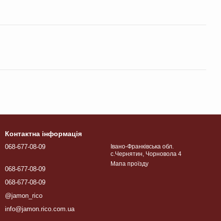
Контактна інформація
068-677-08-09
Івано-Франківська обл.
с.Чернятин, Чорновола 4
Мапа проїзду
068-677-08-09
068-677-08-09
@jamon_rico
info@jamon.rico.com.ua