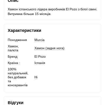
Опис
Хамон іспанського лідера виробників El Pozo з білої свині.
Витримка більше 15 місяців.
Характеристики
Походження
Murcia
Хамон,
Хамон (задня нога)
палєта
Бренд
El Pozo
Країна :
Іспанія
100%
натуральний,
без добавок
Ні
та
консервантів
Відгуки