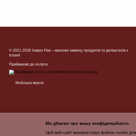
© 2021-2026 Хамон Ріко –
магазин хамону, продуктів та делікатесів з
Іспанії
Приймаємо до оплати
Мобільна версія
Ми дбаємо про вашу конфіденційність
Цей веб-сайт використовує файли cookie для