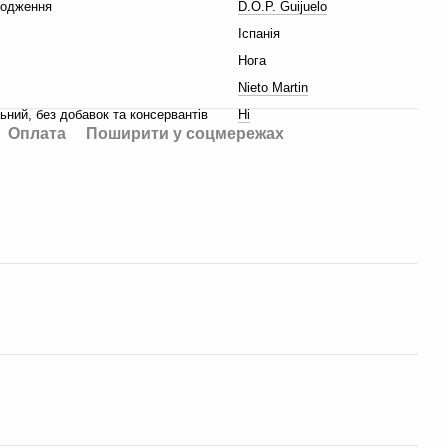
ходження
D.O.P. Guijuelo
Іспанія
Нога
Nieto Martin
ний, без добавок та консервантів
Ні
Оплата
Поширити у соцмережах