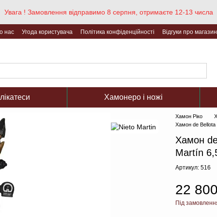
Увага ! Замовлення відправимо 8 серпня, отримаєте 12-13 числа
о нас
Угода користувача
Політика конфіденційності
Відгуки про магазин
елікатеси
Хамонеро і ножі
Хамон Ріко
Х
Хамон de Bellota 
Хамон de 
Martín 6,
Артикул: 516
22 800
Під замовленн