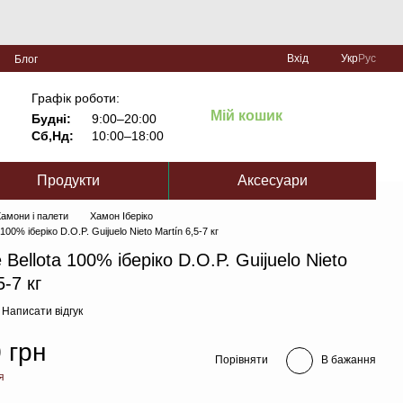
Вхід
Укр
Рус
Блог
Графік роботи:
Мій кошик
Будні:
9:00–20:00
Сб,Нд:
10:00–18:00
Продукти
Аксесуари
амони і палети
Хамон Іберіко
100% іберіко D.O.P. Guijuelo Nieto Martín 6,5-7 кг
Bellota 100% іберіко D.O.P. Guijuelo Nieto
5-7 кг
Написати відгук
 грн
Порівняти
В бажання
я