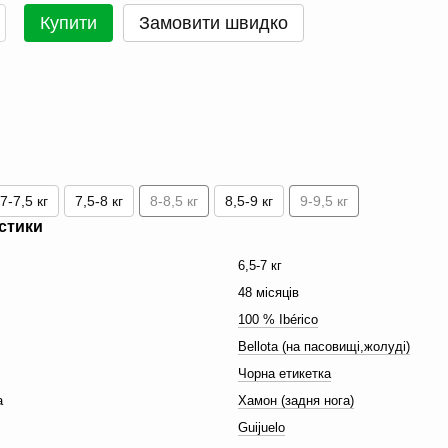
Купити
Замовити швидко
7-7,5 кг
7,5-8 кг
8-8,5 кг
8,5-9 кг
9-9,5 кг
стики
6,5-7 кг
48 місяців
100 % Ibérico
Bellota (на пасовищі,жолуді)
Чорна етикетка
а
Хамон (задня нога)
Guijuelo