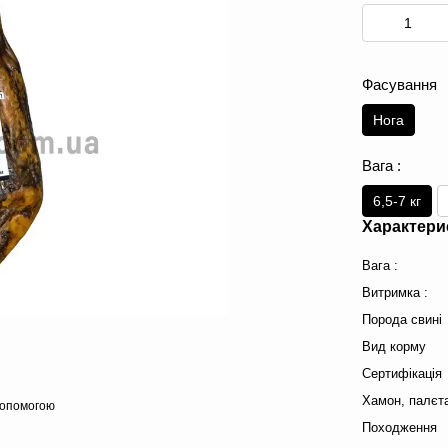
Фасування
Нога
Вага :
6,5-7 кг
Характери
Вага :
Витримка :
Порода свині
Вид корму
Сертифікація
Хамон, палєт
допомогою
Походження