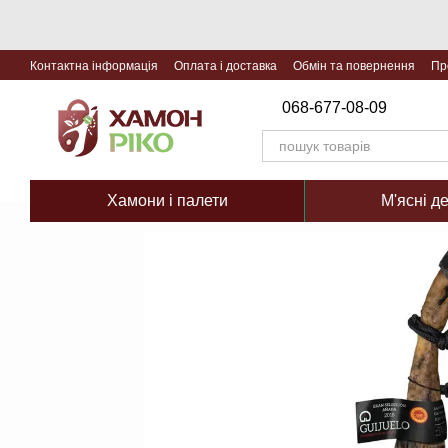
Перейти до основного контенту
Контактна інформація
Оплата і доставка
Обмін та повернення
Пр
068-677-08-09
Хамони і палети
М'ясні д