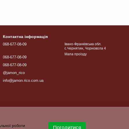
Контактна інформація
068-677-08-09
Івано-Франківська обл.
с.Чернятин, Чорновола 4
Мапа проїзду
068-677-08-09
068-677-08-09
@jamon_rico
info@jamon.rico.com.ua
альної роботи
Погодитися